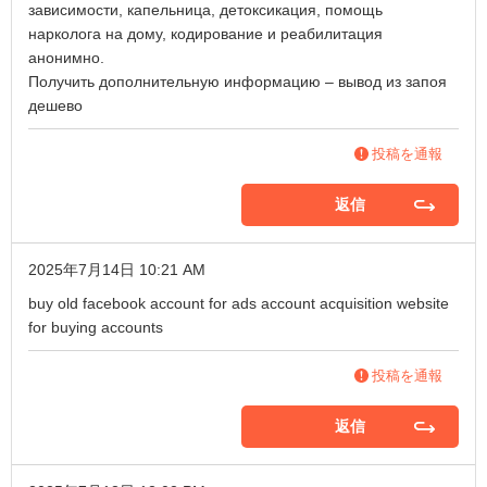
зависимости, капельница, детоксикация, помощь
нарколога на дому, кодирование и реабилитация
анонимно.
Получить дополнительную информацию –
вывод из запоя
дешево
投稿を通報
返信
2025年7月14日 10:21 AM
buy old facebook account for ads
account acquisition
website
for buying accounts
投稿を通報
返信