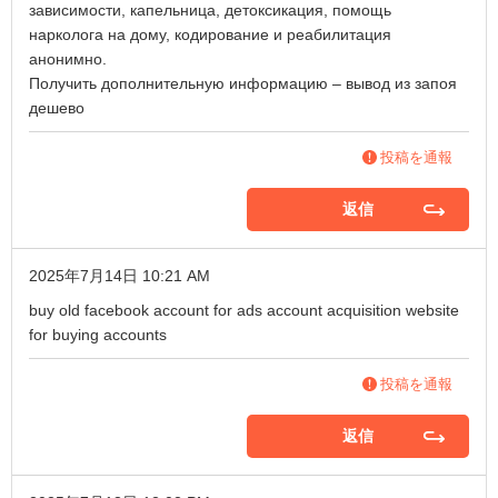
зависимости, капельница, детоксикация, помощь
нарколога на дому, кодирование и реабилитация
анонимно.
Получить дополнительную информацию –
вывод из запоя
дешево
投稿を通報
返信
2025年7月14日 10:21 AM
buy old facebook account for ads
account acquisition
website
for buying accounts
投稿を通報
返信