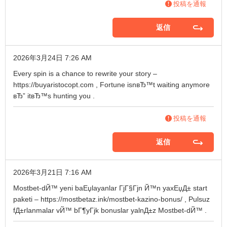
投稿を通報
返信
2026年3月24日 7:26 AM
Every spin is a chance to rewrite your story –
https://buyaristocopt.com
, Fortune isnвЂ™t waiting anymore
вЂ” itвЂ™s hunting you .
投稿を通報
返信
2026年3月21日 7:16 AM
Mostbet-dЙ™ yeni baЕџlayanlar ГјГ§Гјn Й™n yaxЕџД± start
paketi –
https://mostbetaz.ink/mostbet-kazino-bonus/
, Pulsuz
fД±rlanmalar vЙ™ bГ¶yГјk bonuslar yalnД±z Mostbet-dЙ™ .