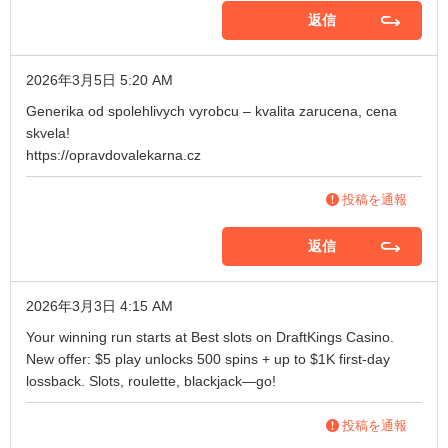
返信
2026年3月5日 5:20 AM
Generika od spolehlivych vyrobcu – kvalita zarucena, cena
skvela!
https://opravdovalekarna.cz
投稿を通報
返信
2026年3月3日 4:15 AM
Your winning run starts at
Best slots on DraftKings
Casino.
New offer: $5 play unlocks 500 spins + up to $1K first-day
lossback. Slots, roulette, blackjack—go!
投稿を通報