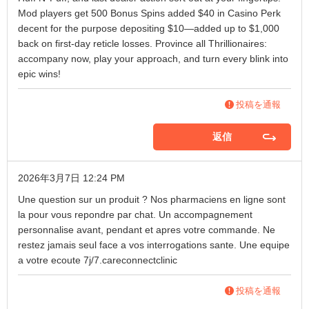
Mod players get 500 Bonus Spins added $40 in Casino Perk
decent for the purpose depositing $10—added up to $1,000
back on first-day reticle losses. Province all Thrillionaires:
accompany now, play your approach, and turn every blink into
epic wins!
投稿を通報
返信
2026年3月7日 12:24 PM
Une question sur un produit ? Nos pharmaciens en ligne sont
la pour vous repondre par chat. Un accompagnement
personnalise avant, pendant et apres votre commande. Ne
restez jamais seul face a vos interrogations sante. Une equipe
a votre ecoute 7j/7.
careconnectclinic
投稿を通報