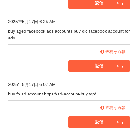
返信
2025年5月17日 6:25 AM
buy aged facebook ads accounts
buy old facebook account for
ads
投稿を通報
返信
2025年5月17日 6:07 AM
buy fb ad account
https://ad-account-buy.top/
投稿を通報
返信