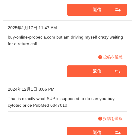
返信
2025年1月17日 11:47 AM
buy-online-propecia.com
but am driving myself crazy waiting
for a return call
投稿を通報
返信
2024年12月1日 8:06 PM
That is exactly what SUP is supposed to do
can you buy
cytotec price
PubMed 6847010
投稿を通報
返信