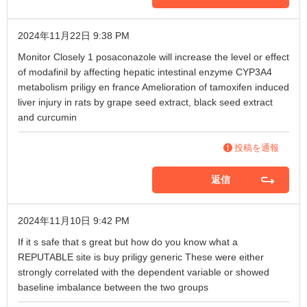
2024年11月22日 9:38 PM
Monitor Closely 1 posaconazole will increase the level or effect
of modafinil by affecting hepatic intestinal enzyme CYP3A4
metabolism
priligy en france
Amelioration of tamoxifen induced
liver injury in rats by grape seed extract, black seed extract
and curcumin
投稿を通報
返信
2024年11月10日 9:42 PM
If it s safe that s great but how do you know what a
REPUTABLE site is
buy priligy generic
These were either
strongly correlated with the dependent variable or showed
baseline imbalance between the two groups