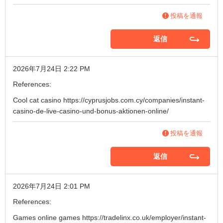
投稿を通報
返信
2026年7月24日 2:22 PM
References:
Cool cat casino
https://cyprusjobs.com.cy/companies/instant-
casino-de-live-casino-und-bonus-aktionen-online/
投稿を通報
返信
2026年7月24日 2:01 PM
References:
Games online games
https://tradelinx.co.uk/employer/instant-