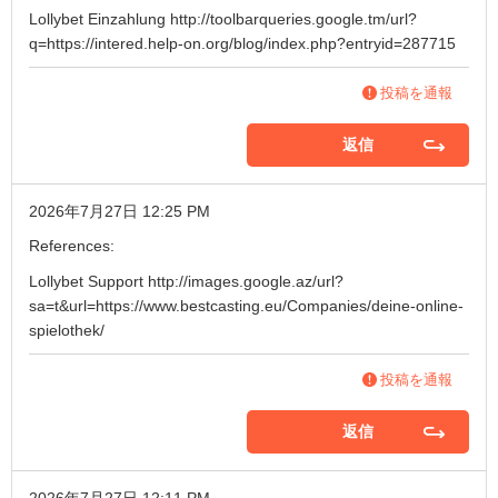
Lollybet Einzahlung
http://toolbarqueries.google.tm/url?
q=https://intered.help-on.org/blog/index.php?entryid=287715
投稿を通報
返信
2026年7月27日 12:25 PM
References:
Lollybet Support
http://images.google.az/url?
sa=t&url=https://www.bestcasting.eu/Companies/deine-online-
spielothek/
投稿を通報
返信