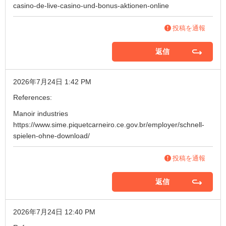
casino-de-live-casino-und-bonus-aktionen-online
投稿を通報
返信
2026年7月24日 1:42 PM
References:
Manoir industries
https://www.sime.piquetcarneiro.ce.gov.br/employer/schnell-
spielen-ohne-download/
投稿を通報
返信
2026年7月24日 12:40 PM