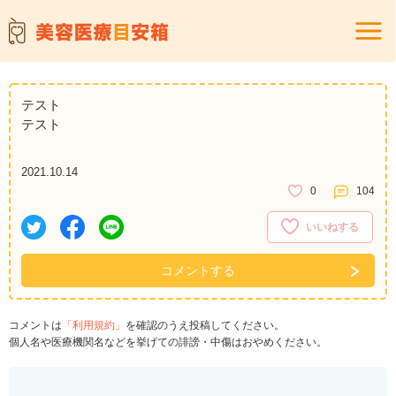
テスト
テスト
2021.10.14
0
104
いいねする
コメントする
コメントは
「利用規約」
を確認のうえ投稿してください。
個人名や医療機関名などを挙げての誹謗・中傷はおやめください。