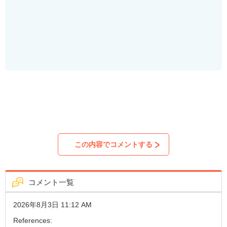
コメント一覧
2026年8月3日 11:12 AM
References: