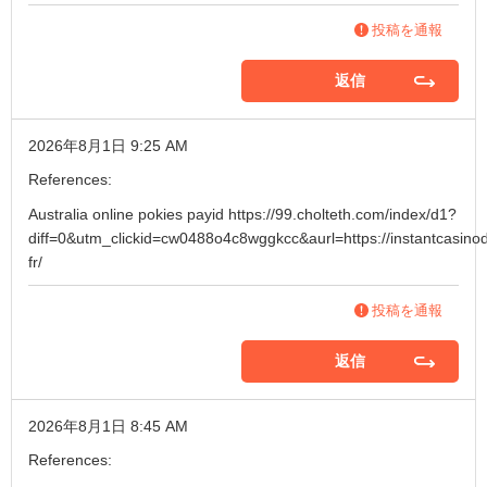
投稿を通報
返信
2026年8月1日 9:25 AM
References:
Australia online pokies payid
https://99.cholteth.com/index/d1?
diff=0&utm_clickid=cw0488o4c8wggkcc&aurl=https://instantcasinod
fr/
投稿を通報
返信
2026年8月1日 8:45 AM
References: