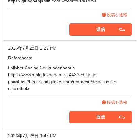
https://git.hgbenjamin.com/woodrowsteadma
投稿を通報
返信
2026年7月28日 2:22 PM
References:
Lollybet Casino Neukundenbonus
https://www.molodozhenam.ru:443/redir.php?
go=https://becariosdigitales.com/empresa/deine-online-
spielothek/
投稿を通報
返信
2026年7月28日 1:47 PM