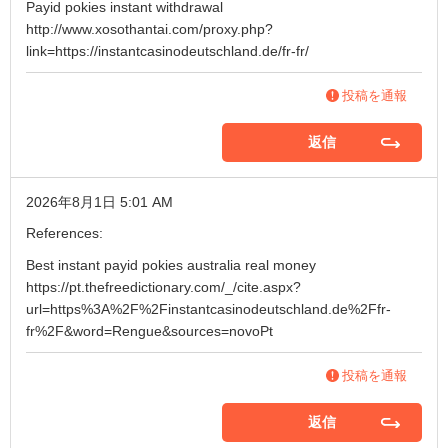
Payid pokies instant withdrawal
http://www.xosothantai.com/proxy.php?
link=https://instantcasinodeutschland.de/fr-fr/
投稿を通報
返信
2026年8月1日 5:01 AM
References:
Best instant payid pokies australia real money
https://pt.thefreedictionary.com/_/cite.aspx?
url=https%3A%2F%2Finstantcasinodeutschland.de%2Ffr-
fr%2F&word=Rengue&sources=novoPt
投稿を通報
返信