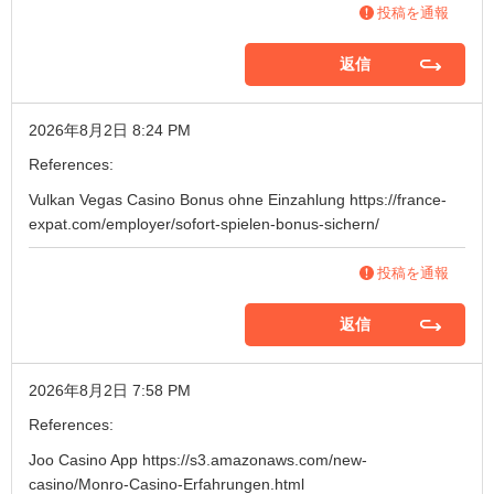
投稿を通報
返信
2026年8月2日 8:24 PM
References:
Vulkan Vegas Casino Bonus ohne Einzahlung
https://france-
expat.com/employer/sofort-spielen-bonus-sichern/
投稿を通報
返信
2026年8月2日 7:58 PM
References:
Joo Casino App
https://s3.amazonaws.com/new-
casino/Monro-Casino-Erfahrungen.html