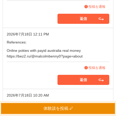
投稿を通報
返信
2026年7月18日 12:11 PM
References:
Online pokies with payid australia real money
https://bez2.ru/@malcolmbenny0?page=about
投稿を通報
返信
2026年7月18日 10:20 AM
References:
体験談を投稿
体験談を投稿
Payid online pokies